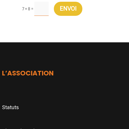
ENVOI
=
7 + 8
L’ASSOCIATION
Statuts