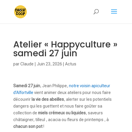
Atelier « Happyculture »
samedi 27 juin
par
Claude
|
Juin 23, 2026
|
Actus
Samedi 27 juin
, Jean Philippe,
notre voisin apiculteur
d’Alfortville
vient animer deux ateliers pour nous faire
découvrir
la vie des abeilles
, alerter sur les potentiels
dangers qui les guettent et nous faire goûter sa
collection de
miels crémeux ou liquides
, saveurs
châtaigner, tilleul , acacia ou fleurs de printemps , à
chacun son pot
!